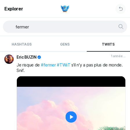
Explorer
HASHTAGS
GENS
TWIITS
1 année ...
Eric BUZIN
Je risque de
#fermer
#TWiiT
s'il n'y a pas plus de monde.
Snif.
Play