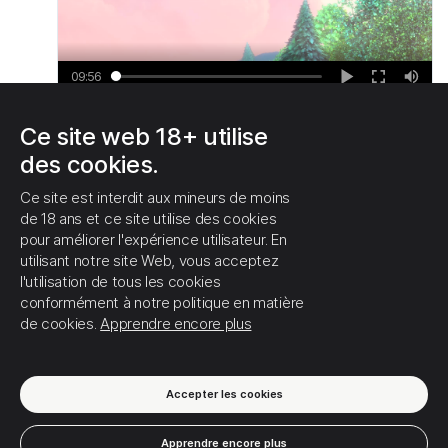
09:56
Play
Enter
Mut
fullscreen
1
1
0
Ce site web 18+ utilise
des cookies.
EN VOIR PLUS
Ce site est interdit aux mineurs de moins
de 18 ans et ce site utilise des cookies
pour améliorer l'expérience utilisateur. En
utilisant notre site Web, vous acceptez
l'utilisation de tous les cookies
conformément à notre politique en matière
de cookies.
Apprendre encore plus
Accepter les cookies
Apprendre encore plus